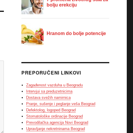
PREPORUČENI LINKOVI
Zagađenost vazduha u Beogradu
Intervjui sa preduzetnicima
Dostava svežih namirnica
Pranje, sušenje i peglanje veša Beograd
Defektolog, logoped Beograd
Stomatološke ordinacije Beograd
Prevodilačka agencija Novi Beograd
Upravljanje nekretninama Beograd