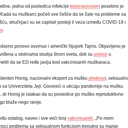
dine, jedna od posledica infekcije
koronavirusom
posebno je
. Kada su muškarci počeli sve češće da se žale na probleme sa
šću, stručnjaci su se zapitali postoji li veza između COVID-19 i
je
.
davno ponovo osvrnuo i američki Njujork Tajms. Objavljeno je
vrđena u stotinama studija širom sveta, dok su
urolozi
u
tili da se ED ređe javlja kod vakcinisanih muškaraca.
r Stenton Honig, nacionalni ekspert za mušku
plodnost
, seksualn
ju sa Univerziteta Jejl. Govoreći o uticaju pandemije na mušku
, dr Honig je istakao da su posledice po muško reproduktivno
go blaže nego ranije.
eđu ostalog, naveo i sve veći broj
vakcinisanih
. „Po mom
 uzroci problema sa seksualnom funkcijom trenutno su manje