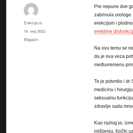
Pre nepune dve go
zabrinula urologe
Аутор
Erekcija.rs
erekcijom i plodno
Објављено
16. мај 2022.
erektilne disfunkci
Категорије
Magazin
Na ovu temu se ne
da je ova veza pot
međuvremenu prime
To je potvrdio i d
medicinu i hirurgi
seksualnu funkciju
zdravlje sada mno
Kao razlog je, izm
mišljenju, fizički