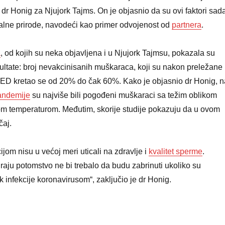
e dr Honig za Njujork Tajms. On je objasnio da su ovi faktori sad
lne prirode, navodeći kao primer odvojenost od
partnera
.
a
, od kojih su neka objavljena i u Njujork Tajmsu, pokazala su
ultate: broj nevakcinisanih muškaraca, koji su nakon preležane
 od ED kretao se od 20% do čak 60%. Kako je objasnio dr Honig, n
andemije
su najviše bili pogođeni muškaraci sa težim oblikom
m temperaturom. Međutim, skorije studije pokazuju da u ovom
čaj.
jom nisu u većoj meri uticali na zdravlje i
kvalitet sperme
.
iraju potomstvo ne bi trebalo da budu zabrinuti ukoliko su
ik infekcije koronavirusom“, zaključio je dr Honig.