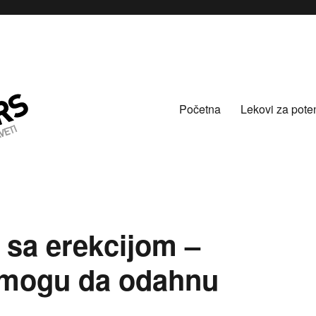
Početna
Lekovi za pote
 sa erekcijom –
 mogu da odahnu