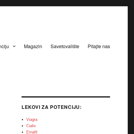
nciju
Magazin
Savetovalište
Pitajte nas
LEKOVI ZA POTENCIJU:
Viagra
Cialis
Ernafil