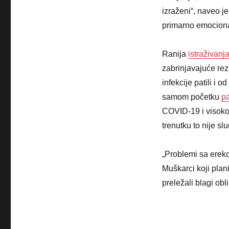
izraženi“, naveo j
primarno emociona
Ranija
istraživanj
zabrinjavajuće rez
infekcije patili i
samom početku
p
COVID-19 i visoko
trenutku to nije slu
„Problemi sa erekci
Muškarci koji plan
preležali blagi obl