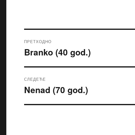
ПРЕТХОДНО
Branko (40 god.)
Претходни
чланак:
СЛЕДЕЋЕ
Nenad (70 god.)
Следећи
чланак: