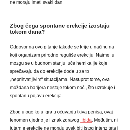
ne moraju imati svaki dan.
Zbog čega spontane erekcije izostaju
tokom dana?
Odgovor na ovo pitanje takođe se krije u načinu na
koji organizam prirodno reguliše erekciju. Naime, u
mozgu se u budnom stanju luče hemikalije koje
sprečavaju da do erekcije dođe u za to
„neprihvatljivim“ situacijama. Nasuprot tome, ova
moždana barijera nestaje tokom noći, što uzrokuje i
spontanu pojavu erekcija.
Zbog uloge koju igra u očuvanju tkiva penisa, ovaj
fenomen ujedno je i znak zdravog
libida
. Međutim, ni
jutarnje erekcije ne moraju uvek biti istog intenziteta i