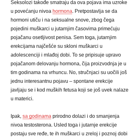
Seksolozi takođe smatraju da ova pojava ima uzroke
u povećanju nivoa
hormona
. Pretpostavlja se da
hormoni utiču i na seksualne snove, zbog čega
pojedini muškarci u jutarnjim časovima primećuju
pojačanu osetljivost penisa. Sem toga, jutarnjim
erekcijama najčešće su skloni muškarci u
adolescenciji i mlađoj dobi. To se pripisuje upravo
pojačanom delovanju hormona, čija proizvodnja je u
tim godinama na vrhuncu. No, stručnjaci su uočili još
jednu interesantnu pojavu – spontane erekcije
javljaju se i kod muških fetusa koji se još uvek nalaze
u materici.
Ipak,
sa godinama
prirodno dolazi i do smanjenja
nivoa testosterona. Usled toga i jutarnje erekcije
postaju sve ređe, te ih muškarci u zreloj i poznoj dobi