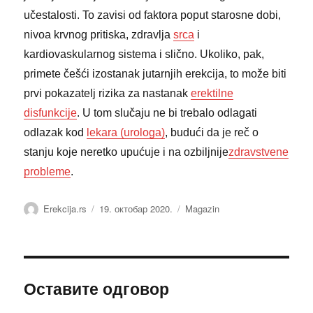
učestalosti. To zavisi od faktora poput starosne dobi,
nivoa krvnog pritiska, zdravlja
srca
i
kardiovaskularnog sistema i slično. Ukoliko, pak,
primete češći izostanak jutarnjih erekcija, to može biti
prvi pokazatelj rizika za nastanak
erektilne
disfunkcije
. U tom slučaju ne bi trebalo odlagati
odlazak kod
lekara (urologa)
, budući da je reč o
stanju koje neretko upućuje i na ozbiljnije
zdravstvene
probleme
.
Аутор
Објављено
Категорије
Erekcija.rs
19. октобар 2020.
Magazin
Оставите одговор