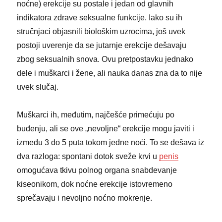
noćne) erekcije su postale i jedan od glavnih
indikatora zdrave seksualne funkcije. Iako su ih
stručnjaci objasnili biološkim uzrocima, još uvek
postoji uverenje da se jutarnje erekcije dešavaju
zbog seksualnih snova. Ovu pretpostavku jednako
dele i muškarci i žene, ali nauka danas zna da to nije
uvek slučaj.
Muškarci ih, međutim, najčešće primećuju po
buđenju, ali se ove „nevoljne“ erekcije mogu javiti i
između 3 do 5 puta tokom jedne noći. To se dešava iz
dva razloga: spontani dotok sveže krvi u
penis
omogućava tkivu polnog organa snabdevanje
kiseonikom, dok noćne erekcije istovremeno
sprečavaju i nevoljno noćno mokrenje.