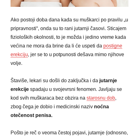
Ako postoji doba dana kada su muškarci po pravilu „u
pripravnosti“, onda su to rani jutarnji časovi. Sticajem
fizioloških okolnosti, to je možda i jedino vreme kada
većina ne mora da brine da li će uspeti da
postigne
erekciju
, jer se to u potpunosti dešava mimo njihove
volje.
Štaviše, lekari su došli do zaključka i da
jutarnje
erekcije
spadaju u svojevrsni fenomen. Javljaju se
kod svih muškaraca bez obzira na
starosnu dob
,
zbog čega je dobio i medicinski naziv
noćna
otečenost penisa.
Pošto je reč o veoma čestoj pojavi, jutarnje (odnosno,