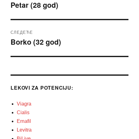
чланка
Petar (28 god)
Претходни
чланак:
СЛЕДЕЋЕ
Borko (32 god)
Следећи
чланак:
LEKOVI ZA POTENCIJU:
Viagra
Cialis
Ernafil
Levitra
BiLive