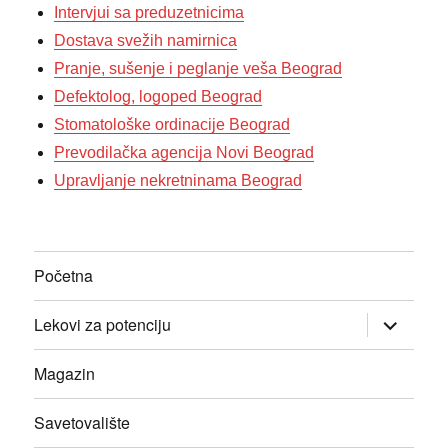
Intervjui sa preduzetnicima
Dostava svežih namirnica
Pranje, sušenje i peglanje veša Beograd
Defektolog, logoped Beograd
Stomatološke ordinacije Beograd
Prevodilačka agencija Novi Beograd
Upravljanje nekretninama Beograd
Početna
прошири
Lekovi za potenciju
изборник
дете
Magazin
Savetovalište