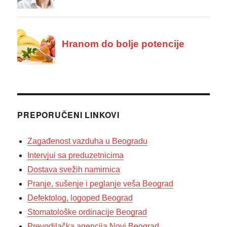
PREPORUČENI LINKOVI
Zagađenost vazduha u Beogradu
Intervjui sa preduzetnicima
Dostava svežih namirnica
Pranje, sušenje i peglanje veša Beograd
Defektolog, logoped Beograd
Stomatološke ordinacije Beograd
Prevodilačka agencija Novi Beograd