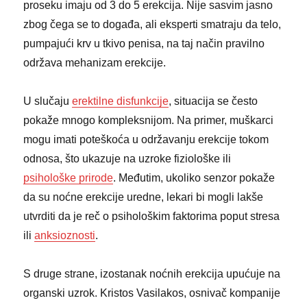
proseku imaju od 3 do 5 erekcija. Nije sasvim jasno
zbog čega se to događa, ali eksperti smatraju da telo,
pumpajući krv u tkivo penisa, na taj način pravilno
održava mehanizam erekcije.
U slučaju
erektilne disfunkcije
, situacija se često
pokaže mnogo kompleksnijom. Na primer, muškarci
mogu imati poteškoća u održavanju erekcije tokom
odnosa, što ukazuje na uzroke fiziološke ili
psihološke prirode
. Međutim, ukoliko senzor pokaže
da su noćne erekcije uredne, lekari bi mogli lakše
utvrditi da je reč o psihološkim faktorima poput stresa
ili
anksioznosti
.
S druge strane, izostanak noćnih erekcija upućuje na
organski uzrok. Kristos Vasilakos, osnivač kompanije