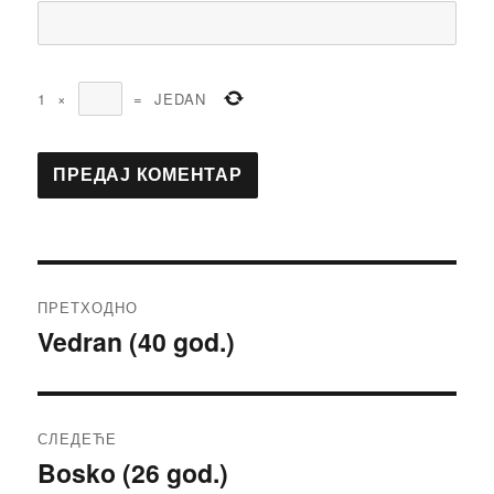
1
×
=
JEDAN
Кретање
ПРЕТХОДНО
чланка
Vedran (40 god.)
Претходни
чланак:
СЛЕДЕЋЕ
Bosko (26 god.)
Следећи