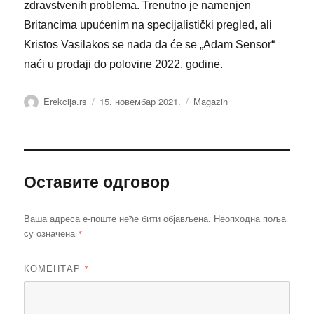
zdravstvenih problema. Trenutno je namenjen
Britancima upućenim na specijalistički pregled, ali
Kristos Vasilakos se nada da će se „Adam Sensor“
naći u prodaji do polovine 2022. godine.
Аутор
Објављено
Категорије
Erekcija.rs
15. новембар 2021.
Magazin
Оставите одговор
Ваша адреса е-поште неће бити објављена.
Неопходна поља
*
су означена
КОМЕНТАР
*