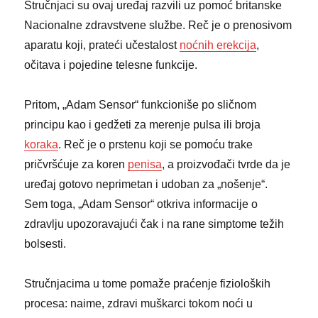
Stručnjaci su ovaj uređaj razvili uz pomoć britanske
Nacionalne zdravstvene službe. Reč je o prenosivom
aparatu koji, prateći učestalost
noćnih erekcija
,
očitava i pojedine telesne funkcije.
Pritom, „Adam Sensor“ funkcioniše po sličnom
principu kao i gedžeti za merenje pulsa ili broja
koraka
. Reč je o prstenu koji se pomoću trake
pričvršćuje za koren
penisa
, a proizvođači tvrde da je
uređaj gotovo neprimetan i udoban za „nošenje“.
Sem toga, „Adam Sensor“ otkriva informacije o
zdravlju upozoravajući čak i na rane simptome težih
bolsesti.
Stručnjacima u tome pomaže praćenje fizioloških
procesa: naime, zdravi muškarci tokom noći u