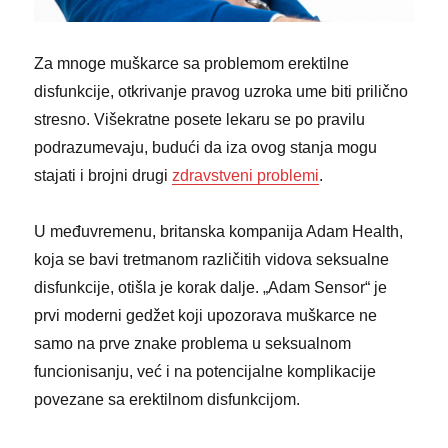
Za mnoge muškarce sa problemom erektilne
disfunkcije, otkrivanje pravog uzroka ume biti prilično
stresno. Višekratne posete lekaru se po pravilu
podrazumevaju, budući da iza ovog stanja mogu
stajati i brojni drugi
zdravstveni problemi
.
U međuvremenu, britanska kompanija Adam Health,
koja se bavi tretmanom različitih vidova seksualne
disfunkcije, otišla je korak dalje. „Adam Sensor“ je
prvi moderni gedžet koji upozorava muškarce ne
samo na prve znake problema u seksualnom
funcionisanju, već i na potencijalne komplikacije
povezane sa erektilnom disfunkcijom.