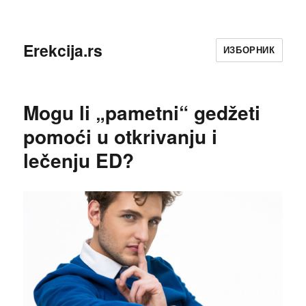
Erekcija.rs
ИЗБОРНИК
Mogu li „pametni“ gedžeti
pomoći u otkrivanju i
lečenju ED?