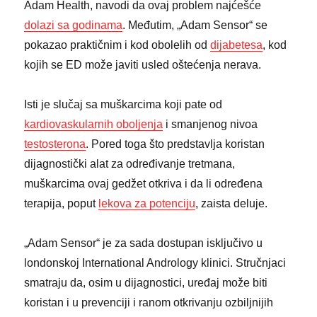
Adam Health, navodi da ovaj problem najćešće
dolazi sa godinama
. Međutim, „Adam Sensor“ se
pokazao praktičnim i kod obolelih od
dijabetesa
, kod
kojih se ED može javiti usled oštećenja nerava.
Isti je slučaj sa muškarcima koji pate od
kardiovaskularnih oboljenja
i smanjenog nivoa
testosterona
. Pored toga što predstavlja koristan
dijagnostički alat za određivanje tretmana,
muškarcima ovaj gedžet otkriva i da li određena
terapija, poput
lekova za potenciju
, zaista deluje.
„Adam Sensor“ je za sada dostupan isključivo u
londonskoj International Andrology klinici. Stručnjaci
smatraju da, osim u dijagnostici, uređaj može biti
koristan i u prevenciji i ranom otkrivanju ozbiljnijih