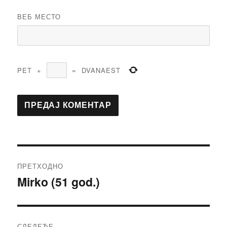
ВЕБ МЕСТО
PET
+
=
DVANAEST
Кретање
ПРЕТХОДНО
чланка
Mirko (51 god.)
Претходни
чланак:
СЛЕДЕЋЕ