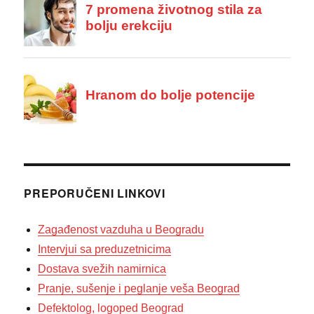
PREPORUČENI LINKOVI
Zagađenost vazduha u Beogradu
Intervjui sa preduzetnicima
Dostava svežih namirnica
Pranje, sušenje i peglanje veša Beograd
Defektolog, logoped Beograd