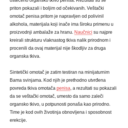
oštećeno organsko tkivo penisa. Rezultati su se
priton pokazali i boljim od očekivanih. Veštački
omotač penisa pritom je napravljen od polivinil
alkohola, materijala koji inače ima široku primenu u
proizvodnji ambalaže za hranu.
Naučnici
su najpre
kreirali strukturu vlaknastog tkiva nalik prirodnom i
procenili da ovaj materijal nije škodljiv za druga
organska tkiva.
Sintetički omotač je zatim testiran na minijaturnim
Bama svinjama. Kod njih je prethodno utvrđena
povreda tkiva omotača
penisa
, a rezultati su pokazali
da se veštački omotač, umesto da samo zaleči
organsko tkivo, u potpunosti ponaša kao prirodno.
Time je kod ovih životinja obnovljena i sposobnost
erekcije.