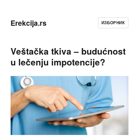
Erekcija.rs
ИЗБОРНИК
Veštačka tkiva – budućnost
u lečenju impotencije?