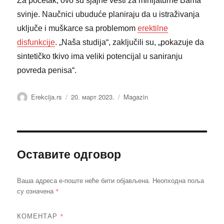
Za početak, ovo su sjajne vesti za minijaturne Bama
svinje. Naučnici ubuduće planiraju da u istraživanja
uključe i muškarce sa problemom
erektilne
disfunkcije
. „Naša studija“, zaključili su, „pokazuje da
sintetičko tkivo ima veliki potencijal u saniranju
povreda penisa“.
Аутор
Објављено
Категорије
Erekcija.rs
20. март 2023.
Magazin
Оставите одговор
Ваша адреса е-поште неће бити објављена.
Неопходна поља
*
су означена
КОМЕНТАР
*