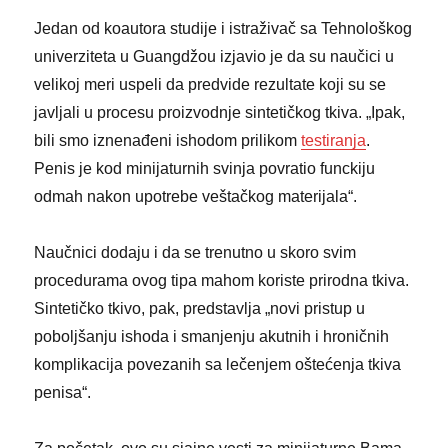
Jedan od koautora studije i istraživač sa Tehnološkog
univerziteta u Guangdžou izjavio je da su naučici u
velikoj meri uspeli da predvide rezultate koji su se
javljali u procesu proizvodnje sintetičkog tkiva. „Ipak,
bili smo iznenađeni ishodom prilikom
testiranja
.
Penis je kod minijaturnih svinja povratio funckiju
odmah nakon upotrebe veštačkog materijala“.
Naučnici dodaju i da se trenutno u skoro svim
procedurama ovog tipa mahom koriste prirodna tkiva.
Sintetičko tkivo, pak, predstavlja „novi pristup u
poboljšanju ishoda i smanjenju akutnih i hroničnih
komplikacija povezanih sa lečenjem oštećenja tkiva
penisa“.