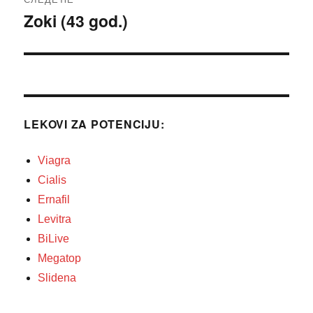
Zoki (43 god.)
Следећи
чланак:
LEKOVI ZA POTENCIJU:
Viagra
Cialis
Ernafil
Levitra
BiLive
Megatop
Slidena