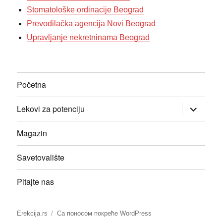
Stomatološke ordinacije Beograd
Prevodilačka agencija Novi Beograd
Upravljanje nekretninama Beograd
Početna
прошири
Lekovi za potenciju
изборник
дете
Magazin
Savetovalište
Pitajte nas
Erekcija.rs
Са поносом покреће WordPress