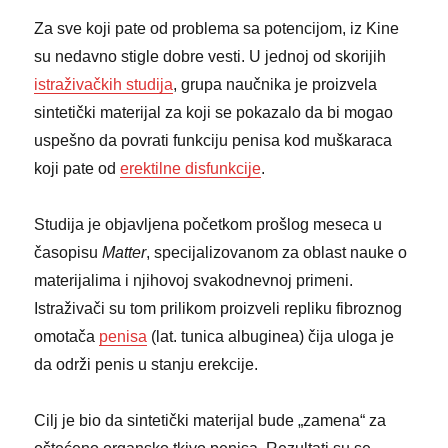
Za sve koji pate od problema sa potencijom, iz Kine
su nedavno stigle dobre vesti. U jednoj od skorijih
istraživačkih studija
, grupa naučnika je proizvela
sintetički materijal za koji se pokazalo da bi mogao
uspešno da povrati funkciju penisa kod muškaraca
koji pate od
erektilne disfunkcije
.
Studija je objavljena početkom prošlog meseca u
časopisu
Matter
, specijalizovanom za oblast nauke o
materijalima i njihovoj svakodnevnoj primeni.
Istraživači su tom prilikom proizveli repliku fibroznog
omotača
penisa
(lat. tunica albuginea) čija uloga je
da održi penis u stanju erekcije.
Cilj je bio da sintetički materijal bude „zamena“ za