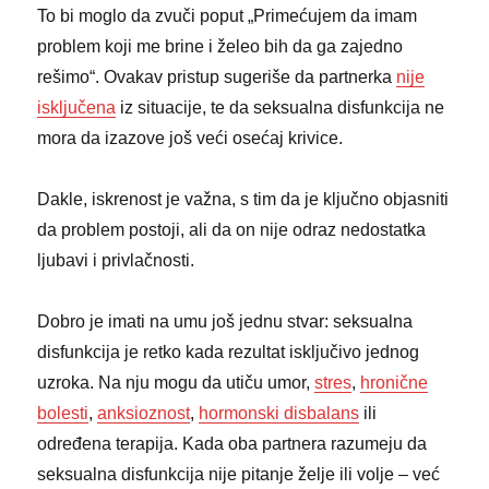
To bi moglo da zvuči poput „Primećujem da imam
problem koji me brine i želeo bih da ga zajedno
rešimo“. Ovakav pristup sugeriše da partnerka
nije
isključena
iz situacije, te da seksualna disfunkcija ne
mora da izazove još veći osećaj krivice.
Dakle, iskrenost je važna, s tim da je ključno objasniti
da problem postoji, ali da on nije odraz nedostatka
ljubavi i privlačnosti.
Dobro je imati na umu još jednu stvar: seksualna
disfunkcija je retko kada rezultat isključivo jednog
uzroka. Na nju mogu da utiču umor,
stres
,
hronične
bolesti
,
anksioznost
,
hormonski disbalans
ili
određena terapija. Kada oba partnera razumeju da
seksualna disfunkcija nije pitanje želje ili volje – već