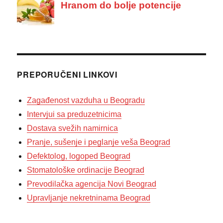
PREPORUČENI LINKOVI
Zagađenost vazduha u Beogradu
Intervjui sa preduzetnicima
Dostava svežih namirnica
Pranje, sušenje i peglanje veša Beograd
Defektolog, logoped Beograd
Stomatološke ordinacije Beograd
Prevodilačka agencija Novi Beograd
Upravljanje nekretninama Beograd