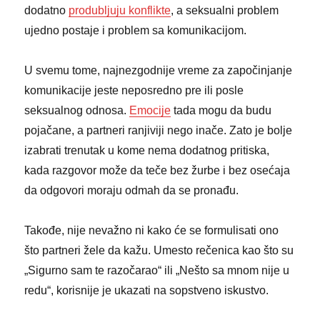
dodatno
produbljuju konflikte
, a seksualni problem
ujedno postaje i problem sa komunikacijom.
U svemu tome, najnezgodnije vreme za započinjanje
komunikacije jeste neposredno pre ili posle
seksualnog odnosa.
Emocije
tada mogu da budu
pojačane, a partneri ranjiviji nego inače. Zato je bolje
izabrati trenutak u kome nema dodatnog pritiska,
kada razgovor može da teče bez žurbe i bez osećaja
da odgovori moraju odmah da se pronađu.
Takođe, nije nevažno ni kako će se formulisati ono
što partneri žele da kažu. Umesto rečenica kao što su
„Sigurno sam te razočarao“ ili „Nešto sa mnom nije u
redu“, korisnije je ukazati na sopstveno iskustvo.