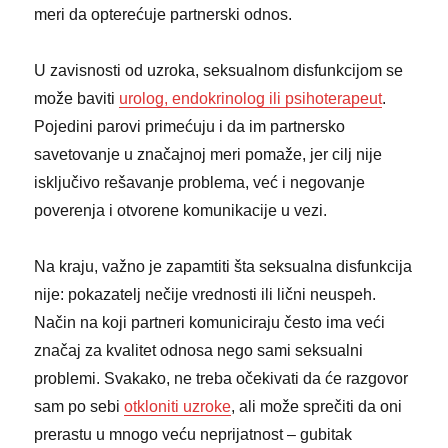
meri da opterećuje partnerski odnos.
U zavisnosti od uzroka, seksualnom disfunkcijom se
može baviti
urolog, endokrinolog ili psihoterapeut
.
Pojedini parovi primećuju i da im partnersko
savetovanje u značajnoj meri pomaže, jer cilj nije
isključivo rešavanje problema, već i negovanje
poverenja i otvorene komunikacije u vezi.
Na kraju, važno je zapamtiti šta seksualna disfunkcija
nije: pokazatelj nečije vrednosti ili lični neuspeh.
Način na koji partneri komuniciraju često ima veći
značaj za kvalitet odnosa nego sami seksualni
problemi. Svakako, ne treba očekivati da će razgovor
sam po sebi
otkloniti uzroke
, ali može sprečiti da oni
prerastu u mnogo veću neprijatnost – gubitak