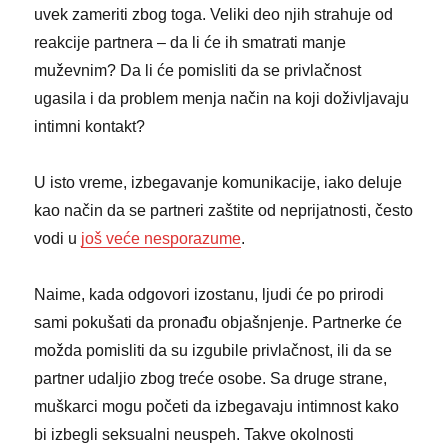
uvek zameriti zbog toga. Veliki deo njih strahuje od
reakcije partnera – da li će ih smatrati manje
muževnim? Da li će pomisliti da se privlačnost
ugasila i da problem menja način na koji doživljavaju
intimni kontakt?
U isto vreme, izbegavanje komunikacije, iako deluje
kao način da se partneri zaštite od neprijatnosti, često
vodi u
još veće nesporazume
.
Naime, kada odgovori izostanu, ljudi će po prirodi
sami pokušati da pronađu objašnjenje. Partnerke će
možda pomisliti da su izgubile privlačnost, ili da se
partner udaljio zbog treće osobe. Sa druge strane,
muškarci mogu početi da izbegavaju intimnost kako
bi izbegli seksualni neuspeh. Takve okolnosti