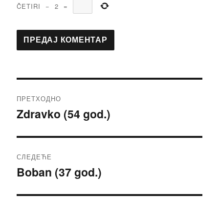
ČETIRI
−
2
=
Кретање
ПРЕТХОДНО
чланка
Zdravko (54 god.)
Претходни
чланак:
СЛЕДЕЋЕ
Boban (37 god.)
Следећи
чланак: