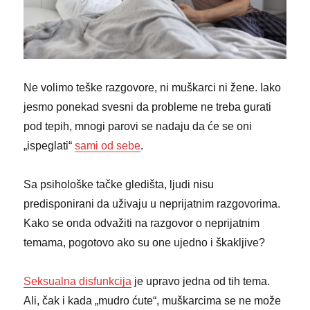
Ne volimo teške razgovore, ni muškarci ni žene. Iako
jesmo ponekad svesni da probleme ne treba gurati
pod tepih, mnogi parovi se nadaju da će se oni
„ispeglati“
sami od sebe
.
Sa psihološke tačke gledišta, ljudi nisu
predisponirani da uživaju u neprijatnim razgovorima.
Kako se onda odvažiti na razgovor o neprijatnim
temama, pogotovo ako su one ujedno i škakljive?
Seksualna disfunkcija
je upravo jedna od tih tema.
Ali, čak i kada „mudro ćute“, muškarcima se ne može