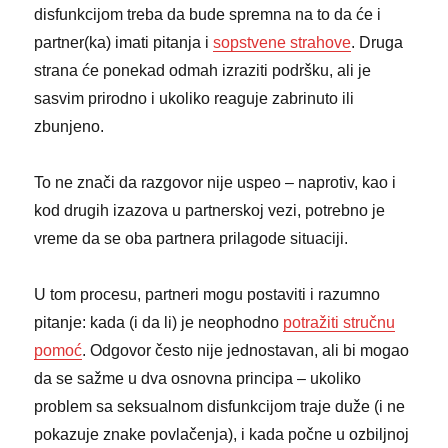
disfunkcijom treba da bude spremna na to da će i
partner(ka) imati pitanja i
sopstvene strahove
. Druga
strana će ponekad odmah izraziti podršku, ali je
sasvim prirodno i ukoliko reaguje zabrinuto ili
zbunjeno.
To ne znači da razgovor nije uspeo – naprotiv, kao i
kod drugih izazova u partnerskoj vezi, potrebno je
vreme da se oba partnera prilagode situaciji.
U tom procesu, partneri mogu postaviti i razumno
pitanje: kada (i da li) je neophodno
potražiti stručnu
pomoć
. Odgovor često nije jednostavan, ali bi mogao
da se sažme u dva osnovna principa – ukoliko
problem sa seksualnom disfunkcijom traje duže (i ne
pokazuje znake povlačenja), i kada počne u ozbiljnoj