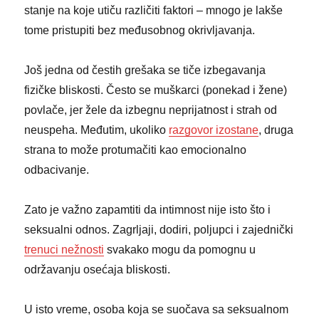
stanje na koje utiču različiti faktori – mnogo je lakše
tome pristupiti bez međusobnog okrivljavanja.
Još jedna od čestih grešaka se tiče izbegavanja
fizičke bliskosti. Često se muškarci (ponekad i žene)
povlače, jer žele da izbegnu neprijatnost i strah od
neuspeha. Međutim, ukoliko
razgovor izostane
, druga
strana to može protumačiti kao emocionalno
odbacivanje.
Zato je važno zapamtiti da intimnost nije isto što i
seksualni odnos. Zagrljaji, dodiri, poljupci i zajednički
trenuci nežnosti
svakako mogu da pomognu u
održavanju osećaja bliskosti.
U isto vreme, osoba koja se suočava sa seksualnom