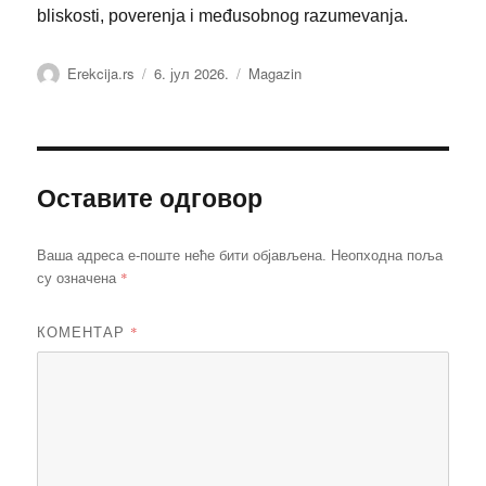
bliskosti, poverenja i međusobnog razumevanja.
Аутор
Објављено
Категорије
Erekcija.rs
6. јул 2026.
Magazin
Оставите одговор
Ваша адреса е-поште неће бити објављена.
Неопходна поља
*
су означена
КОМЕНТАР
*